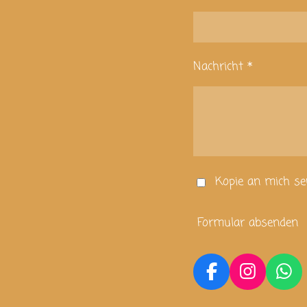
Nachricht *
Kopie an mich s
Formular absenden
F
I
W
a
n
h